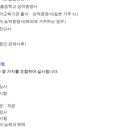
종 졸업학교 성적증명서
본어교육기관 출석ㆍ성적증명서(일본 거주 시）
본어 능력증명서(해외에 거주하는 경우）
강진단서
보증인 관계서류）
시험
중 몇 가지를 조합하여 실시됩니다.
류심사
과시험
논문ㆍ작문
성검사
기시험
본어 능력과 학력