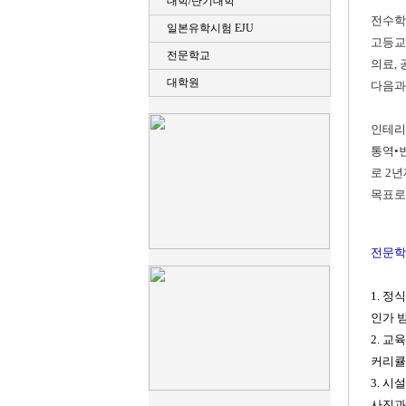
대
학/단기대학
전수학
일
본유학시험 EJU
고등교
전문학교
의료, 
대학원
다음과
인테리어
통역•번
로 2년
목표로
전문학
1. 
인가 
2. 교
커리큘
3. 
사진과