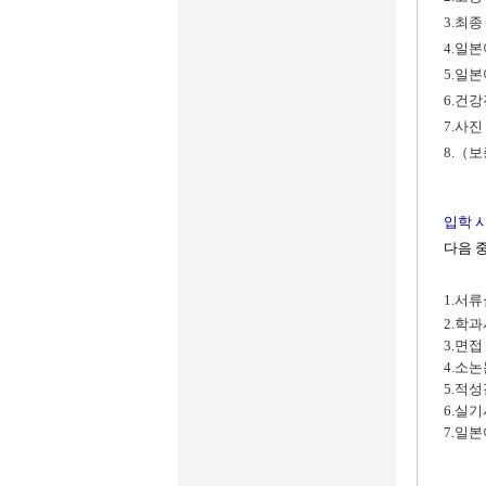
3.최
4.일
5.일
6.건
7.사진
8.（
입학 
다음 
1.서
2.학
3.면접
4.소
5.적
6.실
7.일