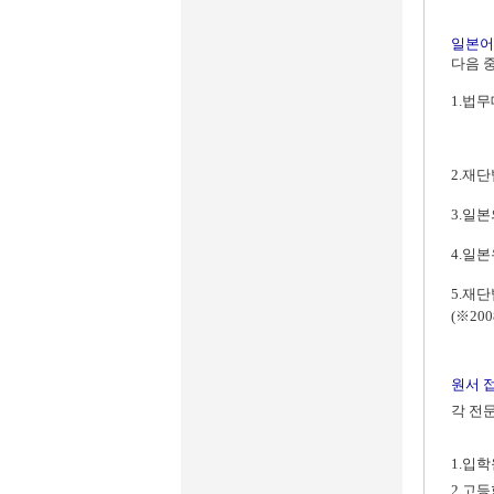
일본어
다음 
1.법
2.재
3.일본
4.일본
5.재
(※20
원서 
각 전
1.입
2.고