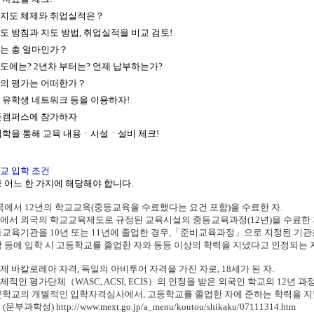
취업지도 체제와 취업실적은？
도 방침과 지도 방법, 취업실적을 비교 검토!
비는 총 얼마인가？
도에는? 2년차 부터는? 언제 납부하는가?
주위의 평가는 어떠한가？
 유학생 네트워크 등을 이용하자!
오픈캠퍼스에 참가하자
입학을 통해 교육 내용ㆍ시설ㆍ설비 체크!
교 입학 조건
중 어느 한 가지에 해당해야 합니다.
국에서 12년의 학교교육(중등교육을 수료했다는 요건 포함)을 수료한 자.
에서 외국의 학교교육제도로 규정된 교육시설의 중등교육과정(12년)을 수료한 자로,
등교육기관을 10년 또는 11년에 졸업한 경우,「준비교육과정」으로 지정된 기관을
학 등에 입학 시 고등학교를 졸업한 자와 동등 이상의 학력을 지녔다고 인정되는 자
제 바칼로레아 자격, 독일의 아비투어 자격을 가진 자로, 18세가 된 자.
적인 평가단체（WASC, ACSI, ECIS）의 인정을 받은 외국인 학교의 12년 과정
문학교의 개별적인 입학자격심사에서, 고등학교를 졸업한 자에 준하는 학력을 지녔 
(문부과학성) http://www.mext.go.jp/a_menu/koutou/shikaku/07111314.htm