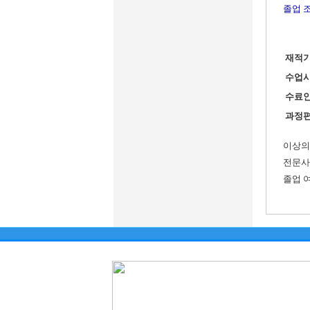
졸업 
재적
수업
수료
과정
이상의
전문사
졸업 