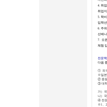
4. 
취업지
5. 학
입학년
6. 
선배나
7. 
체험 
전문학
다음 
① 외
※일본
② 중
③ 대
가）국
나）국제
④ 전
※1、2 