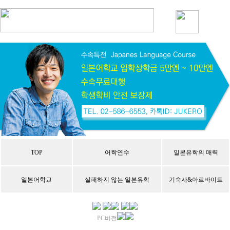
회사소개
일본어학교의
교육내용
생활비와 물가
선택
자주하는 질문
지역별 특징
TOP
어학연수
일본유학의 매력
일본어학교
실패하지 않는 일본유학
기숙사&아르바이트
PC버전